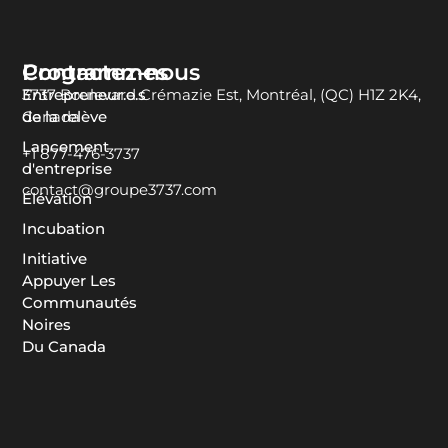
Programmes
Contactez-nous
Entrepreneur.e.s
3737 Boulevard Crémazie Est, Montréal, (QC) H1Z 2K4,
de la relève
Canada
Lancement
+1 877-476-3737
d'entreprise
contact@groupe3737.com
Élévation
Incubation
Initiative
Appuyer Les
Communautés
Noires
Du Canada