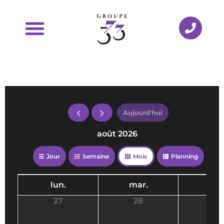
Aujourd'hui
août 2026
Jour
Semaine
Mois
Planning
lun.
mar.
mer
27
28
29