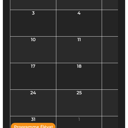
3
4
5
10
11
12
17
18
19
24
25
26
31
1
2
Programme Élévation - Fermeture d'inscriptions