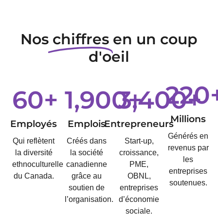
Nos
chiffres
en un coup
d'oeil
220
60
+
1,900
3,400
+
+
Millions
Employés
Emplois
Entrepreneurs
Générés en
Qui reflètent
Créés dans
Start-up,
revenus par
la diversité
la société
croissance,
les
ethnoculturelle
canadienne
PME,
entreprises
du Canada.
grâce au
OBNL,
soutenues.
soutien de
entreprises
l’organisation.
d’économie
sociale.