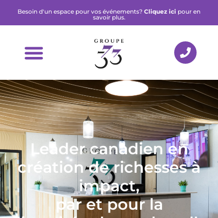
Besoin d'un espace pour vos événements?
Cliquez ici
pour en
savoir plus.
Leader canadien en
création de richesses à
impact,
par et pour la