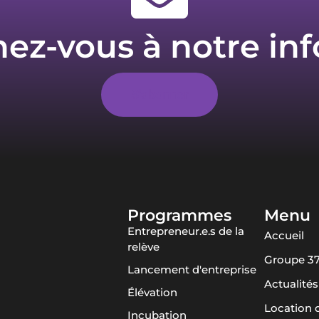
z-vous à notre inf
S'abonner
Programmes
Menu
Entrepreneur.e.s de la
Accueil
relève
Groupe 3
Lancement d'entreprise
Actualités
Élévation
Location 
Incubation