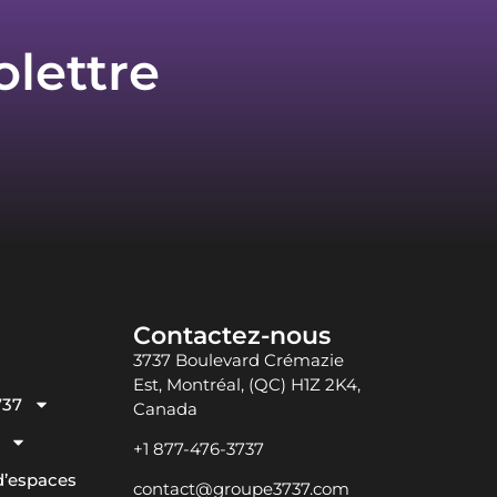
olettre
Contactez-nous
3737 Boulevard Crémazie
Est, Montréal, (QC) H1Z 2K4,
737
Canada
+1 877-476-3737
d’espaces
contact@groupe3737.com