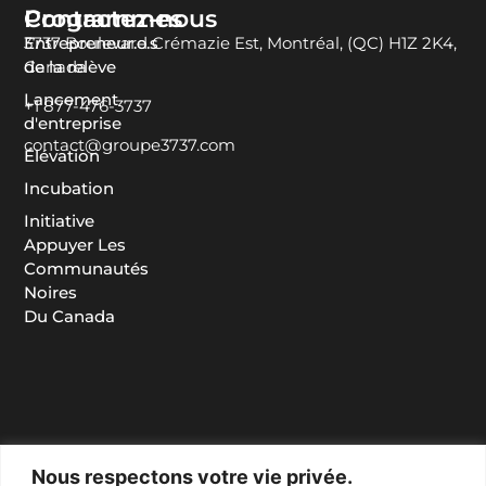
Programmes
Contactez-nous
Entrepreneur.e.s
3737 Boulevard Crémazie Est, Montréal, (QC) H1Z 2K4,
de la relève
Canada
Lancement
+1 877-476-3737
d'entreprise
contact@groupe3737.com
Élévation
Incubation
Initiative
Appuyer Les
Communautés
Noires
Du Canada
Nous respectons votre vie privée.