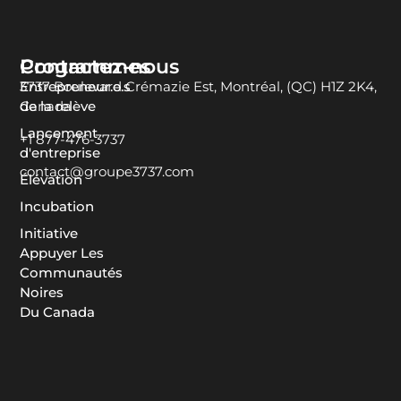
Programmes
Contactez-nous
Entrepreneur.e.s
3737 Boulevard Crémazie Est, Montréal, (QC) H1Z 2K4,
de la relève
Canada
Lancement
+1 877-476-3737
d'entreprise
contact@groupe3737.com
Élévation
Incubation
Initiative
Appuyer Les
Communautés
Noires
Du Canada