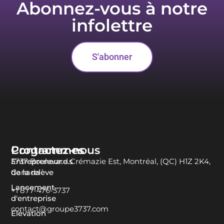
Abonnez-vous à notre
infolettre
S'abonner
Programmes
Contactez-nous
Entrepreneur.e.s
3737 Boulevard Crémazie Est, Montréal, (QC) H1Z 2K4,
de la relève
Canada
Lancement
+1 877-476-3737
d'entreprise
contact@groupe3737.com
Élévation