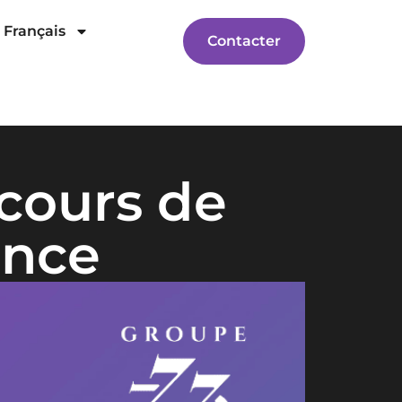
Français
Contacter
cours de
ence