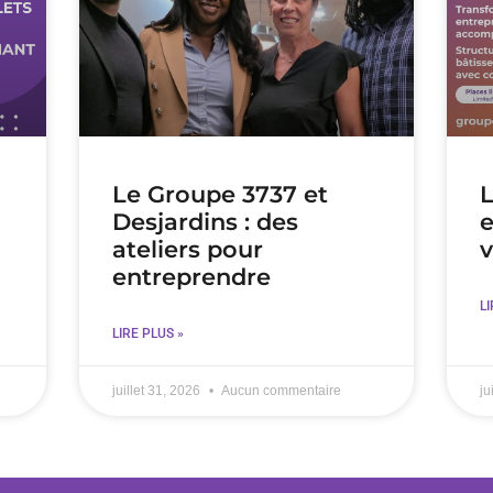
Le Groupe 3737 et
Desjardins : des
e
ateliers pour
v
entreprendre
LI
LIRE PLUS »
juillet 31, 2026
Aucun commentaire
ju