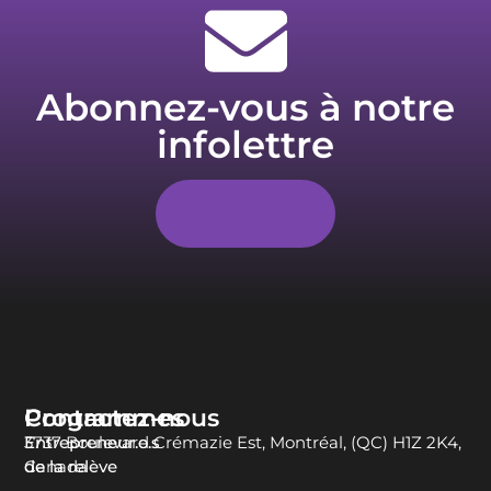
Abonnez-vous à notre
infolettre
S'abonner
Programmes
Contactez-nous
Entrepreneur.e.s
3737 Boulevard Crémazie Est, Montréal, (QC) H1Z 2K4,
de la relève
Canada