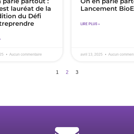
 parle partout :
On en parle part
est lauréat de la
Lancement BioE
dition du Défi
treprendre
LIRE PLUS »
»
025
Aucun commentaire
avril 13, 2025
Aucun comment
1
2
3