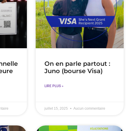
nnelle
On en parle partout :
eure
Juno (bourse Visa)
LIRE PLUS »
taire
juillet 15, 2025
Aucun commentaire