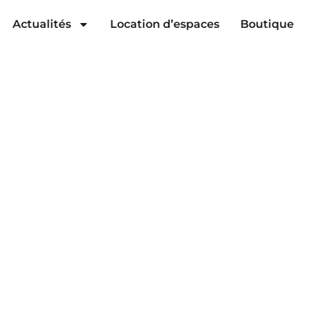
Actualités
Location d’espaces
Boutique
émoignages de n
entrepreneur.e.s
Restez à l’affut de l’actualité