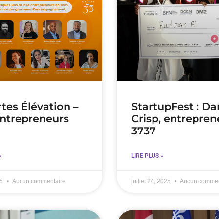
tes Élévation –
StartupFest : Da
ntrepreneurs
Crisp, entrepren
3737
»
LIRE PLUS »
25
Aucun commentaire
juillet 24, 2025
Aucun commen