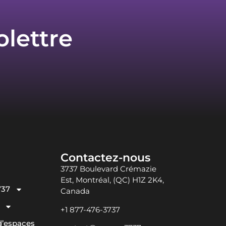
olettre
Contactez-nous
3737 Boulevard Crémazie
Est, Montréal, (QC) H1Z 2K4,
737
Canada
+1 877-476-3737
d’espaces