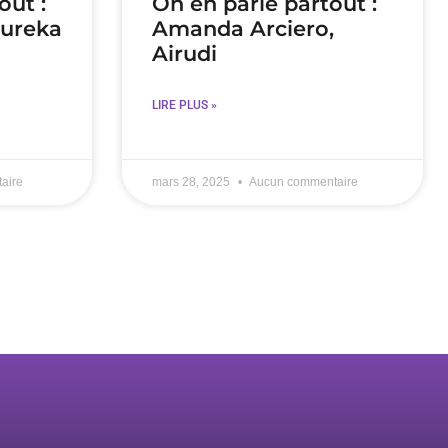
out :
On en parle partout :
ureka
Amanda Arciero,
Airudi
LIRE PLUS »
aire
mars 28, 2025
Aucun commentaire